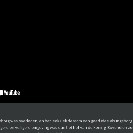
borg was overleden, en het leek Beli daarom een goed idee als Ingeborg b
igere en veiligere omgeving was dan het hof van de koning. Bovendien zo