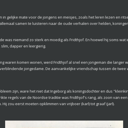
 in gelijke mate voor de jongens en meisjes, zoals het leren lezen en rits
llemaal samen te luisteren naar de oude verhalen over helden, koninge
de was niemand zo sterk en moedig als Fridthjof. En hoewel hij soms wat i
 slim, dapper en leergierig.
ding waren komen wonen, werd Fridthjof al snel een jongeman die langer w
verblindende jongedame. De aanvankelijke vriendschap tussen de twee w
leem zijn, ware het niet dat Ingeborg als koningsdochter en dus "kleink
kte regels van de Noordse traditie was Fridthjof's rang, als zoon van een 
. Hij zou eerst moeten opklimmen van vrijboer (karl) tot graaf (jarl).