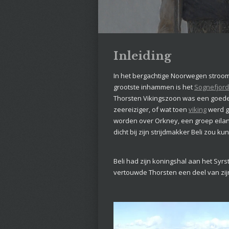
Inleiding
In het bergachtige Noorwegen stroo
grootste inhammen is het
Sognefjor
Thorsten Vikingszoon was een goede 
zeereiziger, of wat toen
viking
werd g
worden over Orkney, een groep eilan
dicht bij zijn strijdmakker Beli zou k
Beli had zijn koningshal aan het Sy
vertouwde Thorsten een deel van zijn