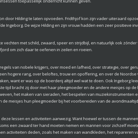
insessen toepassellijk onderricht kunnen geven.
n door Hilding te laten opvoeden. Fridthjof kon zijn vader uiteraard opz
liefde Ingeborg. De wijze Hilding en zijn vrouw hadden een zeer positieve i
n te vechten met schild, zwaard, speer en strijdbijl, en natuurlijk ook zón
 fjord om zich daar te oefenen in zeilen en roeien.
regels van nobele krijgers, over moed en lafheid, over strategie, over ge
n hogere rang, over beloftes, trouw en opoffering, en over de Noordse 
ken, want er was op de boerderij altijd wel wat te doen. Ook Ingeborg lee
 tijd bracht zij door met haar pleegmoeder en de andere meisjes op de b
even, het maken van sieraden, het bespelen van muziekinstrumenten en 
en de meisjes hun pleegmoeder bij het voorbereiden van de avondmaaltijd
ij deze lessen en activiteiten aanwezig. Want hoewel er tussen de manne
soms een zwaard ter hand moeten nemen en mannen voor zichzelf moete
men activiteiten deden, zoals het maken van wandkleden, het repareren v