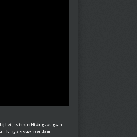
ij het gezin van Hilding zou gaan
u Hilding's vrouw haar daar