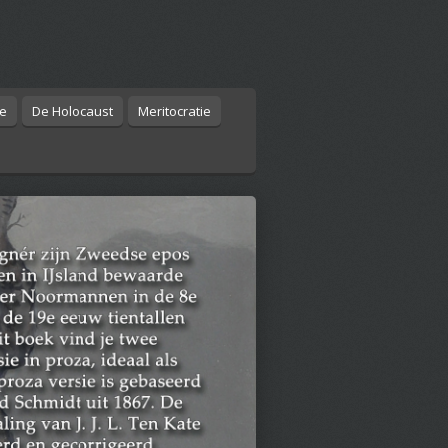
ie
De Holocaust
Meritocratie