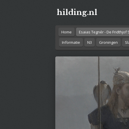
Ga
hilding.nl
direct
naar
de
hoofdinhoud
Home
Esaias Tegnér - De Fridthjof
Informatie
N3
Groningen
Sl