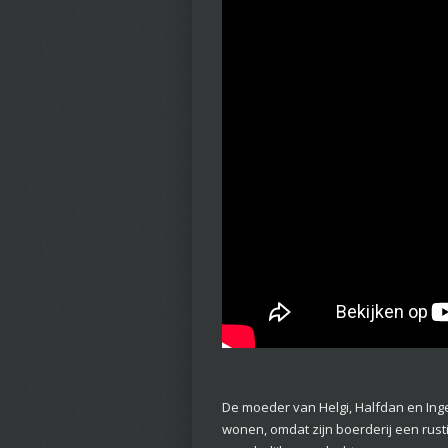
De moeder van Helgi, Halfdan en Inge
wonen, omdat zijn boerderij een rust