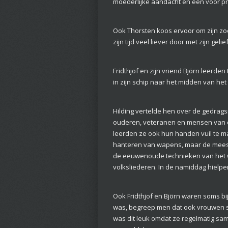
moederlijke aandacht en een voor pr
Ook Thorsten koos ervoor om zijn zoo
zijn tijd veel liever door met zijn ge
Fridthjof en zijn vriend Björn leerde
in zijn schip naar het midden van het
Hilding vertelde hen over de gedrags
ouderen, veteranen en mensen van ee
leerden ze ook hun handen vuil te ma
hanteren van wapens, maar de meeste
de eeuwenoude technieken van het w
volksliederen. In de namiddag hielp
Ook Fridthjof en Björn waren soms b
was, begreep men dat ook vrouwen 
was dit leuk omdat ze regelmatig sa