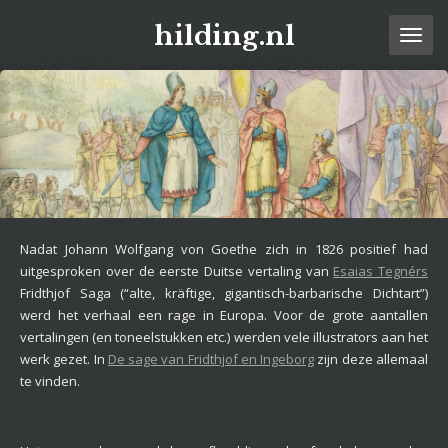
Ga
hilding.nl
direct
naar
de
hoofdinhoud
Nadat
Johann Wolfgang von Goethe zich in 1826 positief had
uitgesproken over de eerste Duitse vertaling van
Esaias Tegnérs
Fridthjof Saga (“alte, kräftige, gigantisch-barbarische Dichtart”)
werd het verhaal een rage in Europa. Voor de grote aantallen
vertalingen (en toneelstukken etc.) werden vele illustrators aan het
werk gezet. In
De sage van Fridthjof en Ingeborg
zijn deze allemaal
te vinden.