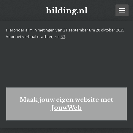
Ga
hilding.nl
direct
naar
de
Hieronder al mijn metingen van 21 september t/m 20 oktober 2025.
hoofdinhoud
Voor het verhaal erachter, zie
N3
.
Maak jouw eigen website met
JouwWeb